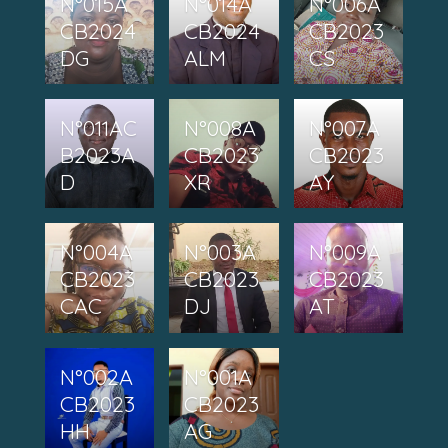
N°015A
N°014A
N°006A
CB2024
CB2024
CB2023
DG
ALM
CS
N°011AC
N°008A
N°007A
B2023A
CB2023
CB2023
D
XR
AY
N°004A
N°003A
N°009A
CB2023
CB2023
CB2023
CAC
DJ
AT
N°002A
N°001A
CB2023
CB2023
HH
AG