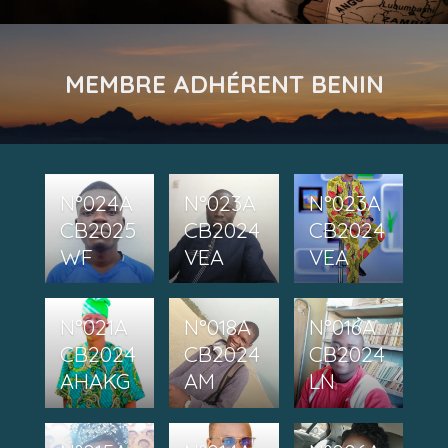
MEMBRE ADHÉRENT BENIN
N°024A
N°023A
N°023A
CB2025
CB2024
CB2024
WF
VEA
VEA
N°021A
N°018A
N°016A
CB2024
CB2024
CB2024
AHAKG
AM
LN