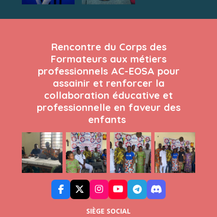
Rencontre du Corps des
Formateurs aux métiers
professionnels AC-EOSA pour
assainir et renforcer la
collaboration éducative et
professionnelle en faveur des
enfants
F
X
I
Y
T
D
a
n
o
e
i
c
s
u
l
s
SIÈGE SOCIAL